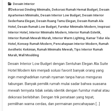
Desain Interior
Dekorasi Dinding Minimalis
,
Dekorasi Rumah Hemat Budget
,
Desain
Apartemen Minimalis
,
Desain Interior Low Budget
,
Desain Interior
Sederhana Elegan
,
Desain Ruang Tamu Elegan
,
Desain Rumah Ala
Hotel
,
Desain Rumah Low Budget
,
Furnitur Minimalis Modern
,
Inspirasi
Interior Hotel
,
Interior Minimalis Modern
,
Interior Rumah Estetik
,
Interior Rumah Mewah Murah
,
Interior Warm Lighting
,
Kamar Tidur Ala
Hotel
,
Konsep Rumah Modern
,
Pencahayaan Interior Modern
,
Rumah
Aesthetic Kekinian
,
Rumah Minimalis Mewah
,
Tips Interior Rumah
Murah
,
Wall Moulding
Desain Interior Low Budget dengan Sentuhan Elegan Ala Suite
Hotel Modern kini menjadi solusi favorit banyak orang yang
ingin menghadirkan rumah nyaman tanpa harus menguras
tabungan. Banyak pemilik rumah mulai sadar bahwa suasana
mewah ternyata tidak selalu identik dengan furnitur mahal atau
dekorasi berlebihan. Dengan trik penataan yang tepat,
pemilihan warna cerdas, dan permainan pencahayaan […]