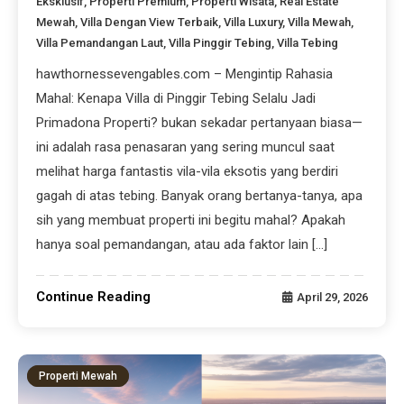
Eksklusif
,
Properti Premium
,
Properti Wisata
,
Real Estate
Mewah
,
Villa Dengan View Terbaik
,
Villa Luxury
,
Villa Mewah
,
Villa Pemandangan Laut
,
Villa Pinggir Tebing
,
Villa Tebing
hawthornessevengables.com – Mengintip Rahasia
Mahal: Kenapa Villa di Pinggir Tebing Selalu Jadi
Primadona Properti? bukan sekadar pertanyaan biasa—
ini adalah rasa penasaran yang sering muncul saat
melihat harga fantastis vila-vila eksotis yang berdiri
gagah di atas tebing. Banyak orang bertanya-tanya, apa
sih yang membuat properti ini begitu mahal? Apakah
hanya soal pemandangan, atau ada faktor lain […]
Continue Reading
April 29, 2026
Properti Mewah