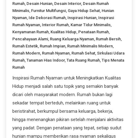
Rumah
,
Desain Hunian
,
Desain Interior
,
Desain Rumah
Minimalis
,
Furnitur Multifungsi
,
Gaya Hidup Sehat
,
Hunian
Nyaman
,
Ide Dekorasi Rumah
,
Inspirasi Hunian
,
Inspirasi
Rumah Nyaman
,
Interior Rumah
,
Kamar Tidur Minimalis
,
Kenyamanan Rumah
,
Kualitas Hidup
,
Penataan Rumah
,
Pencahayaan Alami
,
Ruang Keluarga Nyaman
,
Rumah Bersih
,
Rumah Estetik
,
Rumah Impian
,
Rumah Minimalis Modern
,
Rumah Modern
,
Rumah Nyaman
,
Rumah Sehat
,
Sirkulasi Udara
Rumah
,
Tanaman Hias Indoor
,
Tata Ruang Rumah
,
Tips Menata
Rumah
Inspirasi Rumah Nyaman untuk Meningkatkan Kualitas
Hidup menjadi salah satu topik yang semakin banyak
dicari oleh masyarakat modern. Rumah bukan lagi
sekadar tempat berteduh, melainkan ruang untuk
beristirahat, berkumpul bersama keluarga, bekerja,
hingga menenangkan pikiran setelah menjalani aktivitas
yang padat. Dengan penataan yang tepat, setiap sudut
hunian mampu memberikan rasa nyaman sekaligus