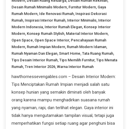
Modern
,
Desain Ruang Keluarga
,
Desain Rumah Kekinian
,
Desain Rumah Minimalis Modern
,
Furnitur Modern
,
Gaya
Rumah Modern
,
Ide Renovasi Rumah
,
Inspirasi Dekorasi
Rumah
,
Inspirasi Interior Rumah
,
Interior Minimalis
,
Interior
Modern Indonesia
,
Interior Rumah Elegan
,
Konsep Interior
Modern
,
Konsep Rumah Stylish
,
Material Interior Modern
,
Open Space
,
Open Space Interior
,
Pencahayaan Rumah
Modern
,
Rumah Impian Modern
,
Rumah Modern Idaman
,
Rumah Nyaman Dan Elegan
,
Smart Home
,
Tata Ruang Rumah
,
Tips Desain Interior Rumah
,
Tips Memilih Furnitur
,
Tips Menata
Rumah
,
Tren Interior 2026
,
Warna Interior Rumah
hawthornessevengables.com – Desain Interior Modern:
Tips Menciptakan Rumah Impian menjadi salah satu
konsep hunian yang semakin diminati oleh banyak
orang karena mampu menghadirkan suasana rumah
yang nyaman, rapi, dan terlihat elegan. Gaya interior ini
tidak hanya mengutamakan tampilan visual, tetapi juga
memperhatikan fungsi setiap ruang agar penghuni bisa