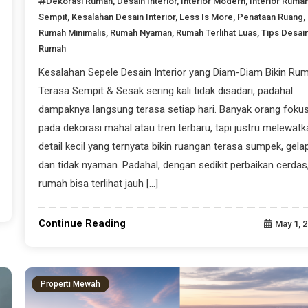
Dekorasi Rumah
,
Desain Interior
,
Interior Modern
,
Interior Ruma
Sempit
,
Kesalahan Desain Interior
,
Less Is More
,
Penataan Ruang
,
Rumah Minimalis
,
Rumah Nyaman
,
Rumah Terlihat Luas
,
Tips Desai
Rumah
Kesalahan Sepele Desain Interior yang Diam-Diam Bikin Ru
Terasa Sempit & Sesak sering kali tidak disadari, padahal
dampaknya langsung terasa setiap hari. Banyak orang foku
pada dekorasi mahal atau tren terbaru, tapi justru melewatk
detail kecil yang ternyata bikin ruangan terasa sumpek, gelap
dan tidak nyaman. Padahal, dengan sedikit perbaikan cerdas
rumah bisa terlihat jauh […]
Continue Reading
May 1, 
Properti Mewah