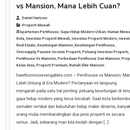
vs Mansion, Mana Lebih Cuan?
Daniel Hartono
Properti Mewah
Apartemen Penthouse
,
Gaya Hidup Modern Urban
,
Hunian Mew
Kota
,
Investasi Properti Mewah
,
Investasi Properti Modern
,
Invest
Real Estate
,
Keuntungan Mansion
,
Keuntungan Penthouse
,
Oversupply
,
Passive Income Properti
,
Peluang Investasi Properti
,
Penthouse Vs Mansion
,
Perbedaan Penthouse Dan Mansion
,
Prop
Kelas Atas
,
Properti Premium
,
Rumah Elite Mansion
hawthornessevengables.com – Penthouse vs Mansion: Ma
Lebih Untung di Era Modern? Pertanyaan ini langsung
mengarah pada satu hal penting: peluang keuntungan di ten
gaya hidup modern yang terus berubah. Saat kota berkemb
semakin vertikal dan kebutuhan hidup makin dinamis, banya
orang mulai membandingkan dua jenis properti ini secara
serius. Jadi, sekarang mari kita bedah dengan […]