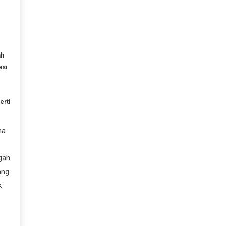
ah
asi
erti
na
gah
ang
k