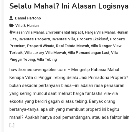
Selalu Mahal? Ini Alasan Logisnya
Daniel Hartono
Villa & Hunian
Alasan Villa Mahal
,
Environmental Impact
,
Harga Villa Mahal
,
Hunian
Elite
,
Investasi Properti
,
Investasi Villa
,
Properti Eksklusif
,
Properti
Premium
,
Properti Wisata
,
Real Estate Mewah
,
Villa Dengan View
Terbaik
,
Villa Luxury
,
Villa Mewah
,
Villa Pemandangan Laut
,
Villa
Pinggir Tebing
,
Villa Tebing
hawthornessevengables.com – Mengintip Rahasia Mahal:
Kenapa Villa di Pinggir Tebing Selalu Jadi Primadona Properti?
bukan sekadar pertanyaan biasa—ini adalah rasa penasaran
yang sering muncul saat melihat harga fantastis vila-vila
eksotis yang berdiri gagah di atas tebing. Banyak orang
bertanya-tanya, apa sih yang membuat properti ini begitu
mahal? Apakah hanya soal pemandangan, atau ada faktor lain
[…]