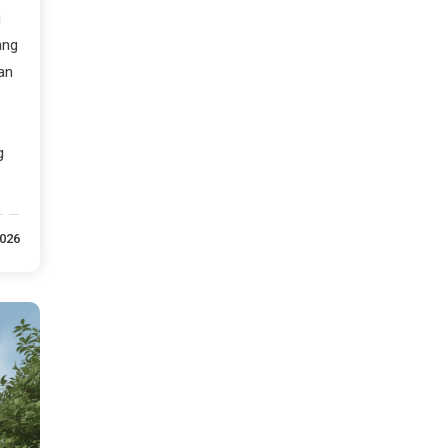
i
ang
an
g
2026