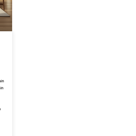
in
in
h