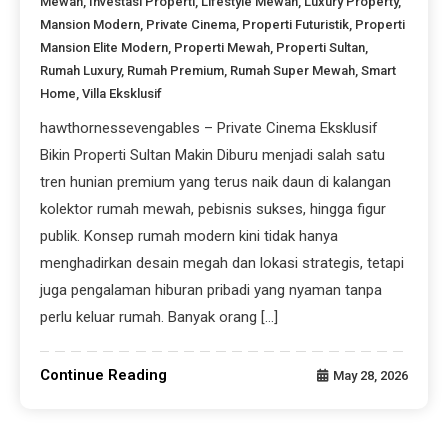
Mewah
,
Investasi Properti
,
Lifestyle Mewah
,
Luxury Property
,
Mansion Modern
,
Private Cinema
,
Properti Futuristik
,
Properti
Mansion Elite Modern
,
Properti Mewah
,
Properti Sultan
,
Rumah Luxury
,
Rumah Premium
,
Rumah Super Mewah
,
Smart
Home
,
Villa Eksklusif
hawthornessevengables – Private Cinema Eksklusif
Bikin Properti Sultan Makin Diburu menjadi salah satu
tren hunian premium yang terus naik daun di kalangan
kolektor rumah mewah, pebisnis sukses, hingga figur
publik. Konsep rumah modern kini tidak hanya
menghadirkan desain megah dan lokasi strategis, tetapi
juga pengalaman hiburan pribadi yang nyaman tanpa
perlu keluar rumah. Banyak orang […]
Continue Reading
May 28, 2026