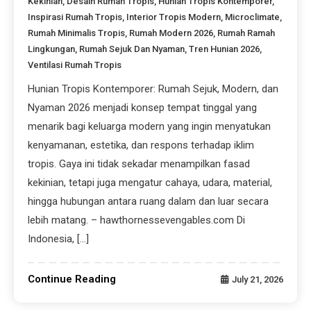
Kekinian
,
Desain Rumah Tropis
,
Hunian Tropis Kontemporer
,
Inspirasi Rumah Tropis
,
Interior Tropis Modern
,
Microclimate
,
Rumah Minimalis Tropis
,
Rumah Modern 2026
,
Rumah Ramah
Lingkungan
,
Rumah Sejuk Dan Nyaman
,
Tren Hunian 2026
,
Ventilasi Rumah Tropis
Hunian Tropis Kontemporer: Rumah Sejuk, Modern, dan
Nyaman 2026 menjadi konsep tempat tinggal yang
menarik bagi keluarga modern yang ingin menyatukan
kenyamanan, estetika, dan respons terhadap iklim
tropis. Gaya ini tidak sekadar menampilkan fasad
kekinian, tetapi juga mengatur cahaya, udara, material,
hingga hubungan antara ruang dalam dan luar secara
lebih matang. – hawthornessevengables.com Di
Indonesia, […]
Continue Reading
July 21, 2026