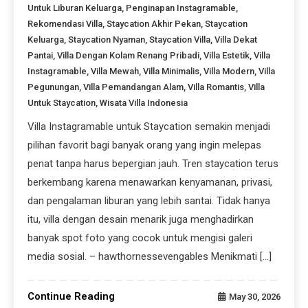
Untuk Liburan Keluarga
,
Penginapan Instagramable
,
Rekomendasi Villa
,
Staycation Akhir Pekan
,
Staycation
Keluarga
,
Staycation Nyaman
,
Staycation Villa
,
Villa Dekat
Pantai
,
Villa Dengan Kolam Renang Pribadi
,
Villa Estetik
,
Villa
Instagramable
,
Villa Mewah
,
Villa Minimalis
,
Villa Modern
,
Villa
Pegunungan
,
Villa Pemandangan Alam
,
Villa Romantis
,
Villa
Untuk Staycation
,
Wisata Villa Indonesia
Villa Instagramable untuk Staycation semakin menjadi
pilihan favorit bagi banyak orang yang ingin melepas
penat tanpa harus bepergian jauh. Tren staycation terus
berkembang karena menawarkan kenyamanan, privasi,
dan pengalaman liburan yang lebih santai. Tidak hanya
itu, villa dengan desain menarik juga menghadirkan
banyak spot foto yang cocok untuk mengisi galeri
media sosial. – hawthornessevengables Menikmati […]
Continue Reading
May 30, 2026