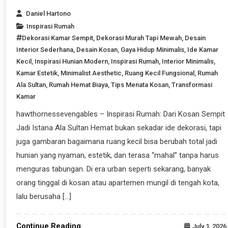
Daniel Hartono
Inspirasi Rumah
Dekorasi Kamar Sempit
,
Dekorasi Murah Tapi Mewah
,
Desain
Interior Sederhana
,
Desain Kosan
,
Gaya Hidup Minimalis
,
Ide Kamar
Kecil
,
Inspirasi Hunian Modern
,
Inspirasi Rumah
,
Interior Minimalis
,
Kamar Estetik
,
Minimalist Aesthetic
,
Ruang Kecil Fungsional
,
Rumah
Ala Sultan
,
Rumah Hemat Biaya
,
Tips Menata Kosan
,
Transformasi
Kamar
hawthornessevengables – Inspirasi Rumah: Dari Kosan Sempit
Jadi Istana Ala Sultan Hemat bukan sekadar ide dekorasi, tapi
juga gambaran bagaimana ruang kecil bisa berubah total jadi
hunian yang nyaman, estetik, dan terasa “mahal” tanpa harus
menguras tabungan. Di era urban seperti sekarang, banyak
orang tinggal di kosan atau apartemen mungil di tengah kota,
lalu berusaha […]
Continue Reading
July 1, 2026