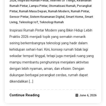
2026
,
Inspirasi Rumah Pintar
,
Internet Of Things
,
Keamanan
Rumah Pintar
,
Lampu Pintar
,
Otomatisasi Rumah
,
Perangkat
Pintar
,
Rumah Masa Depan
,
Rumah Modern
,
Rumah Pintar
,
Sensor Pintar
,
Sistem Keamanan Digital
,
Smart Home
,
Smart
Living
,
Teknologi IoT
,
Teknologi Rumah
Inspirasi Rumah Pintar Modern yang Bikin Hidup Lebih
Praktis 2026 menjadi topik yang semakin menarik
seiring berkembangnya teknologi yang hadir dalam
kehidupan sehari-hari. Kini, konsep rumah tidak lagi
sekadar tempat tinggal, tetapi juga menjadi ruang yang
mampu membantu penghuninya menjalani aktivitas
dengan lebih nyaman, aman, dan efisien. Dengan
dukungan berbagai perangkat cerdas, rumah dapat
dikendalikan […]
Continue Reading
June 6, 2026