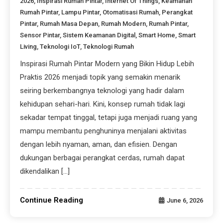
2026
,
Inspirasi Rumah Pintar
,
Internet Of Things
,
Keamanan
Rumah Pintar
,
Lampu Pintar
,
Otomatisasi Rumah
,
Perangkat
Pintar
,
Rumah Masa Depan
,
Rumah Modern
,
Rumah Pintar
,
Sensor Pintar
,
Sistem Keamanan Digital
,
Smart Home
,
Smart
Living
,
Teknologi IoT
,
Teknologi Rumah
Inspirasi Rumah Pintar Modern yang Bikin Hidup Lebih
Praktis 2026 menjadi topik yang semakin menarik
seiring berkembangnya teknologi yang hadir dalam
kehidupan sehari-hari. Kini, konsep rumah tidak lagi
sekadar tempat tinggal, tetapi juga menjadi ruang yang
mampu membantu penghuninya menjalani aktivitas
dengan lebih nyaman, aman, dan efisien. Dengan
dukungan berbagai perangkat cerdas, rumah dapat
dikendalikan […]
Continue Reading
June 6, 2026